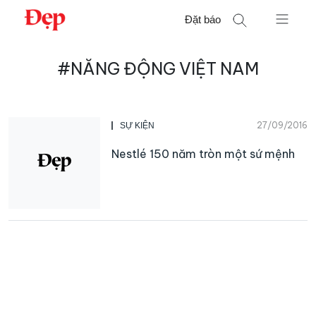
Chuyển
Đặt báo
đến
nội
Tìm
dung
#NĂNG ĐỘNG VIỆT NAM
kiếm
cho:
27/09/2016
SỰ KIỆN
Nestlé 150 năm tròn một sứ mệnh