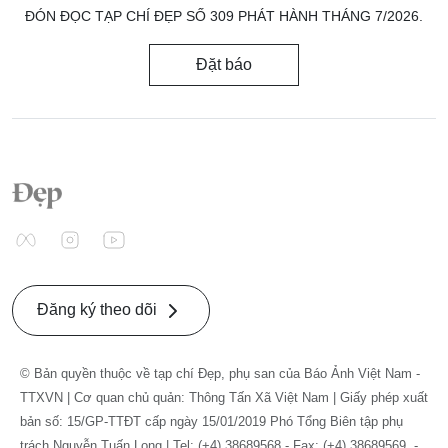
ĐÓN ĐỌC TẠP CHÍ ĐẸP SỐ 309 PHÁT HÀNH THÁNG 7/2026.
Đặt báo
Đăng ký theo dõi
© Bản quyền thuộc về tạp chí Đẹp, phụ san của Báo Ảnh Việt Nam -
TTXVN | Cơ quan chủ quản: Thông Tấn Xã Việt Nam | Giấy phép xuất
bản số: 15/GP-TTĐT cấp ngày 15/01/2019 Phó Tổng Biên tập phụ
trách Nguyễn Tuấn Long | Tel: (+4) 38689568 - Fax: (+4) 38689569. -