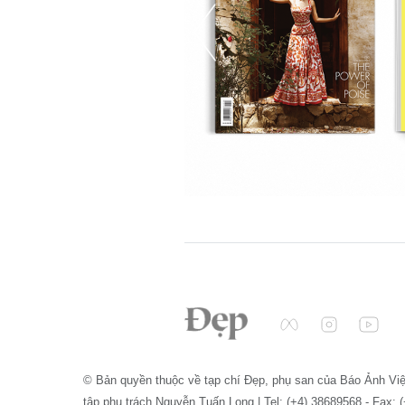
© Bản quyền thuộc về tạp chí Đẹp, phụ san của Báo Ảnh Vi
tập phụ trách Nguyễn Tuấn Long | Tel: (+4) 38689568 - Fax