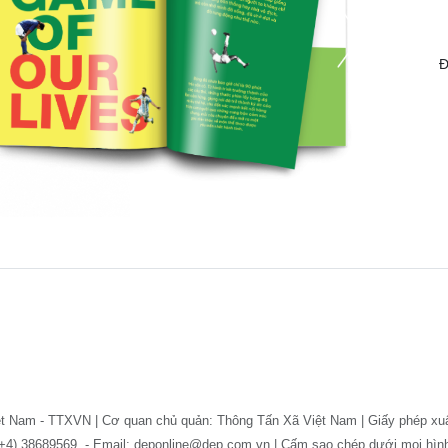
Đ
ệt Nam - TTXVN | Cơ quan chủ quản: Thông Tấn Xã Việt Nam | Giấy phép xu
: (+4) 38689569. - Email: deponline@dep.com.vn | Cấm sao chép dưới mọi hì