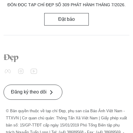
ĐÓN ĐỌC TẠP CHÍ ĐẸP SỐ 309 PHÁT HÀNH THÁNG 7/2026.
Đặt báo
Đăng ký theo dõi
© Bản quyền thuộc về tạp chí Đẹp, phụ san của Báo Ảnh Việt Nam -
TTXVN | Cơ quan chủ quản: Thông Tấn Xã Việt Nam | Giấy phép xuất
bản số: 15/GP-TTĐT cấp ngày 15/01/2019 Phó Tổng Biên tập phụ
trách Nguyễn Tuấn Long | Tel: (+4) 38689568 - Fax: (+4) 38689569. -