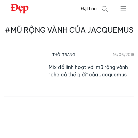
Chuyển
Đặt báo
đến
nội
Tìm
dung
#MŨ RỘNG VÀNH CỦA JACQUEMUS
kiếm
cho:
16/06/2018
THỜI TRANG
Mix đồ linh hoạt với mũ rộng vành
“che cả thế giới” của Jacquemus