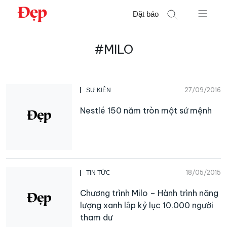
Chuyển
Đặt báo
đến
nội
Tìm
dung
#MILO
kiếm
cho:
27/09/2016
SỰ KIỆN
Nestlé 150 năm tròn một sứ mệnh
18/05/2015
TIN TỨC
Chương trình Milo – Hành trình năng
lượng xanh lập kỷ lục 10.000 người
tham dư