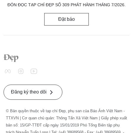
ĐÓN ĐỌC TẠP CHÍ ĐẸP SỐ 309 PHÁT HÀNH THÁNG 7/2026.
Đặt báo
Đăng ký theo dõi
© Bản quyền thuộc về tạp chí Đẹp, phụ san của Báo Ảnh Việt Nam -
TTXVN | Cơ quan chủ quản: Thông Tấn Xã Việt Nam | Giấy phép xuất
bản số: 15/GP-TTĐT cấp ngày 15/01/2019 Phó Tổng Biên tập phụ
trách Nguyễn Tuấn Long | Tel: (+4) 38689568 - Fax: (+4) 38689569. -