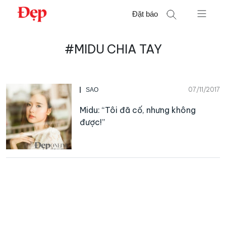
Chuyển
Đặt báo
đến
nội
Tìm
dung
#MIDU CHIA TAY
kiếm
cho:
07/11/2017
SAO
Midu: “Tôi đã cố, nhưng không
được!”