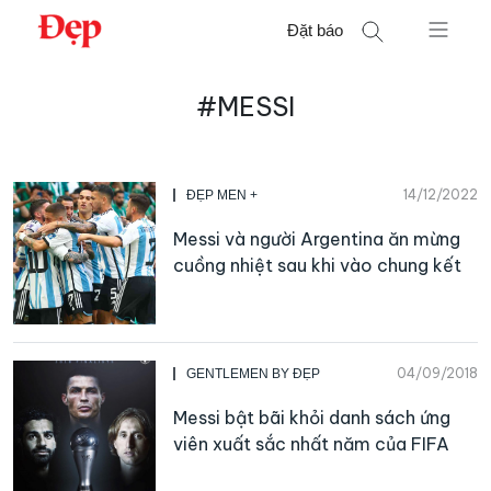
Chuyển
Đặt báo
đến
nội
Tìm
dung
#MESSI
kiếm
cho:
14/12/2022
ĐẸP MEN +
Messi và người Argentina ăn mừng
cuồng nhiệt sau khi vào chung kết
04/09/2018
GENTLEMEN BY ĐẸP
Messi bật bãi khỏi danh sách ứng
viên xuất sắc nhất năm của FIFA