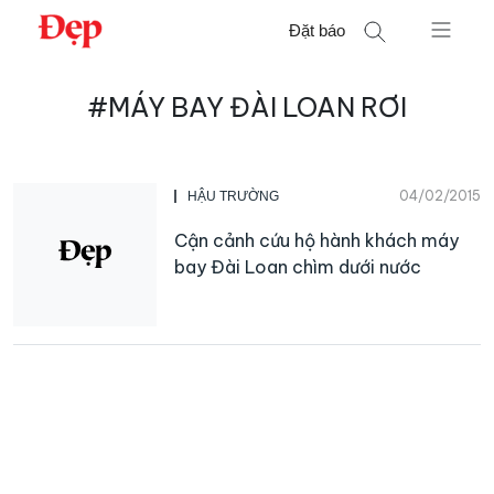
Chuyển
Đặt báo
đến
nội
Tìm
dung
#MÁY BAY ĐÀI LOAN RƠI
kiếm
cho:
04/02/2015
HẬU TRƯỜNG
Cận cảnh cứu hộ hành khách máy
bay Đài Loan chìm dưới nước