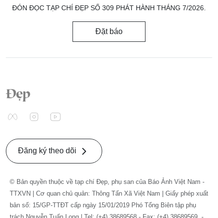
ĐÓN ĐỌC TẠP CHÍ ĐẸP SỐ 309 PHÁT HÀNH THÁNG 7/2026.
Đặt báo
Đăng ký theo dõi
© Bản quyền thuộc về tạp chí Đẹp, phụ san của Báo Ảnh Việt Nam -
TTXVN | Cơ quan chủ quản: Thông Tấn Xã Việt Nam | Giấy phép xuất
bản số: 15/GP-TTĐT cấp ngày 15/01/2019 Phó Tổng Biên tập phụ
trách Nguyễn Tuấn Long | Tel: (+4) 38689568 - Fax: (+4) 38689569. -