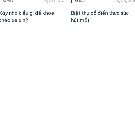
10/07/2014
26/06/201
SỐNG
SỐNG
Xây nhà kiểu gì để khoe
Biệt thự cổ điển thừa sức
khéo xe xịn?
hút mắt