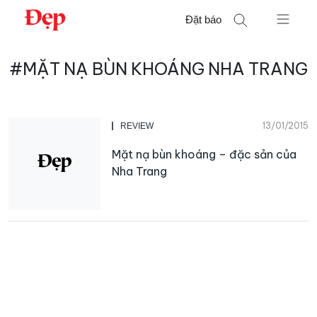
Chuyển
Đặt báo
đến
nội
Tìm
dung
#MẶT NẠ BÙN KHOÁNG NHA TRANG
kiếm
cho:
13/01/2015
REVIEW
Mặt nạ bùn khoáng – đặc sản của
Nha Trang