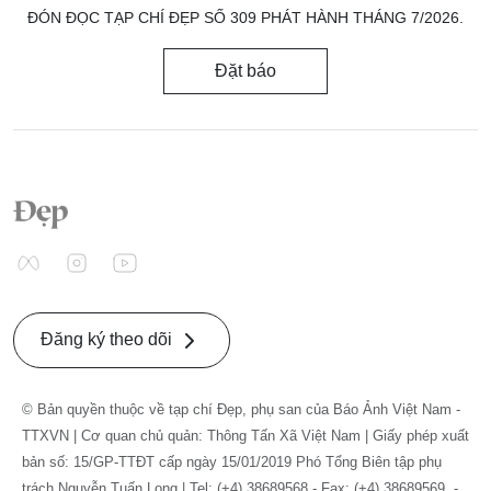
ĐÓN ĐỌC TẠP CHÍ ĐẸP SỐ 309 PHÁT HÀNH THÁNG 7/2026.
Đặt báo
Đăng ký theo dõi
© Bản quyền thuộc về tạp chí Đẹp, phụ san của Báo Ảnh Việt Nam -
TTXVN | Cơ quan chủ quản: Thông Tấn Xã Việt Nam | Giấy phép xuất
bản số: 15/GP-TTĐT cấp ngày 15/01/2019 Phó Tổng Biên tập phụ
trách Nguyễn Tuấn Long | Tel: (+4) 38689568 - Fax: (+4) 38689569. -