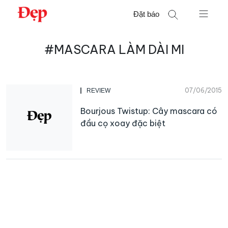
Chuyển
Đặt báo
đến
nội
Tìm
dung
#MASCARA LÀM DÀI MI
kiếm
cho:
07/06/2015
REVIEW
Bourjous Twistup: Cây mascara có
đầu cọ xoay đặc biệt