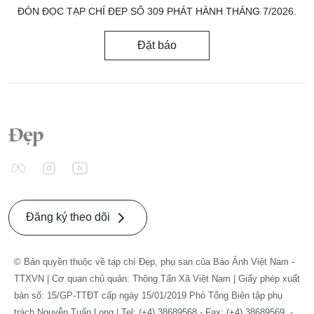
ĐÓN ĐỌC TẠP CHÍ ĐẸP SỐ 309 PHÁT HÀNH THÁNG 7/2026.
Đặt báo
Đăng ký theo dõi
© Bản quyền thuộc về tạp chí Đẹp, phụ san của Báo Ảnh Việt Nam -
TTXVN | Cơ quan chủ quản: Thông Tấn Xã Việt Nam | Giấy phép xuất
bản số: 15/GP-TTĐT cấp ngày 15/01/2019 Phó Tổng Biên tập phụ
trách Nguyễn Tuấn Long | Tel: (+4) 38689568 - Fax: (+4) 38689569. -