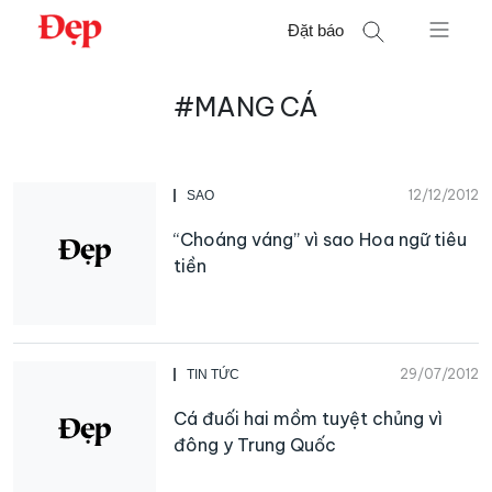
Chuyển
Đặt báo
đến
nội
Tìm
dung
#MANG CÁ
kiếm
cho:
12/12/2012
SAO
“Choáng váng” vì sao Hoa ngữ tiêu
tiền
29/07/2012
TIN TỨC
Cá đuối hai mồm tuyệt chủng vì
đông y Trung Quốc