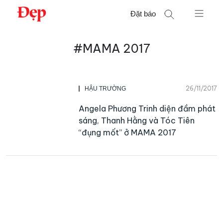
Chuyển
Đặt báo
đến
nội
Tìm
dung
#MAMA 2017
kiếm
cho:
26/11/2017
HẬU TRƯỜNG
Angela Phương Trinh diện đầm phát
sáng, Thanh Hằng và Tóc Tiên
“đụng mốt” ở MAMA 2017