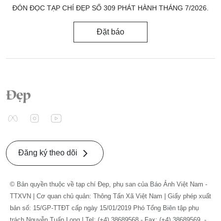
ĐÓN ĐỌC TẠP CHÍ ĐẸP SỐ 309 PHÁT HÀNH THÁNG 7/2026.
Đặt báo
Đăng ký theo dõi
© Bản quyền thuộc về tạp chí Đẹp, phụ san của Báo Ảnh Việt Nam -
TTXVN | Cơ quan chủ quản: Thông Tấn Xã Việt Nam | Giấy phép xuất
bản số: 15/GP-TTĐT cấp ngày 15/01/2019 Phó Tổng Biên tập phụ
trách Nguyễn Tuấn Long | Tel: (+4) 38689568 - Fax: (+4) 38689569. -