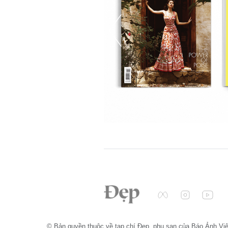
© Bản quyền thuộc về tạp chí Đẹp, phụ san của Báo Ảnh Vi