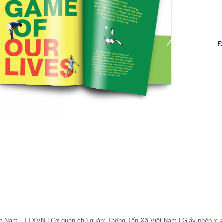
Đ
ệt Nam - TTXVN | Cơ quan chủ quản: Thông Tấn Xã Việt Nam | Giấy phép xu