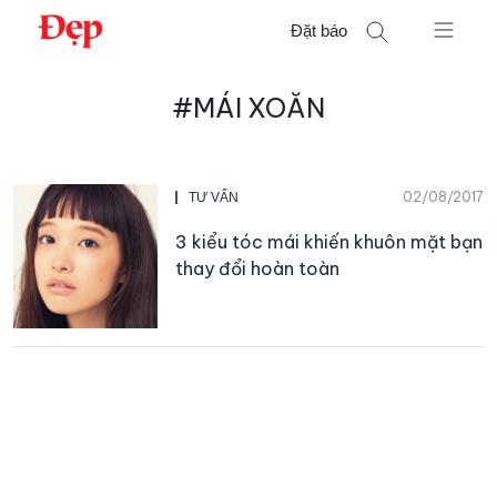
Chuyển
Đặt báo
đến
nội
Tìm
dung
#MÁI XOĂN
kiếm
cho:
02/08/2017
TƯ VẤN
3 kiểu tóc mái khiến khuôn mặt bạn
thay đổi hoàn toàn