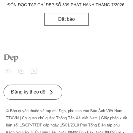
ĐÓN ĐỌC TẠP CHÍ ĐẸP SỐ 309 PHÁT HÀNH THÁNG 7/2026.
Đặt báo
Đăng ký theo dõi
© Bản quyền thuộc về tạp chí Đẹp, phụ san của Báo Ảnh Việt Nam -
TTXVN | Cơ quan chủ quản: Thông Tấn Xã Việt Nam | Giấy phép xuất
bản số: 15/GP-TTĐT cấp ngày 15/01/2019 Phó Tổng Biên tập phụ
trách Nguyễn Tuấn Long | Tel: (+4) 38689568 - Fax: (+4) 38689569. -