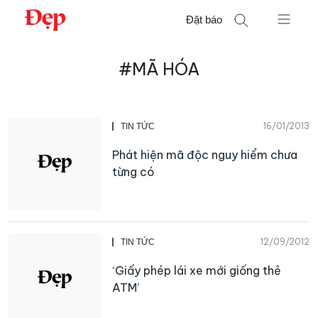
Chuyển
Đặt báo
đến
nội
Tìm
dung
#MÃ HÓA
kiếm
cho:
16/01/2013
TIN TỨC
Phát hiện mã độc nguy hiểm chưa
từng có
12/09/2012
TIN TỨC
‘Giấy phép lái xe mới giống thẻ
ATM’