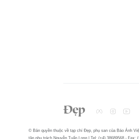
© Bản quyền thuộc về tạp chí Đẹp, phụ san của Báo Ảnh Vi
tập phụ trách Nguyễn Tuấn Long | Tel: (+4) 38689568 - Fax