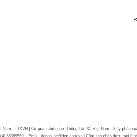
Đ
ệt Nam - TTXVN | Cơ quan chủ quản: Thông Tấn Xã Việt Nam | Giấy phép xu
: (+4) 38689569. - Email: deponline@dep.com.vn | Cấm sao chép dưới mọi hì