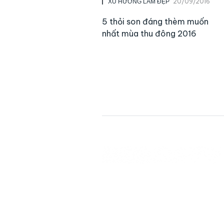
20/09/2016
XU HƯỚNG LÀM ĐẸP
5 thỏi son đáng thèm muốn
nhất mùa thu đông 2016