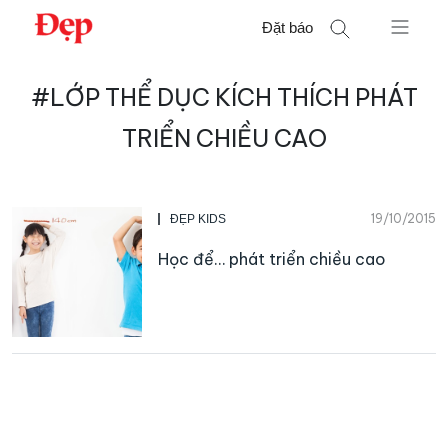
Chuyển
Đặt báo
đến
nội
Tìm
dung
#LỚP THỂ DỤC KÍCH THÍCH PHÁT
kiếm
cho:
TRIỂN CHIỀU CAO
19/10/2015
ĐẸP KIDS
Học để… phát triển chiều cao