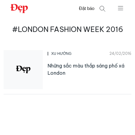
Chuyển
Đặt báo
đến
nội
Tìm
dung
#LONDON FASHION WEEK 2016
kiếm
cho:
24/02/2016
XU HƯỚNG
Những sắc màu thắp sáng phố xá
London