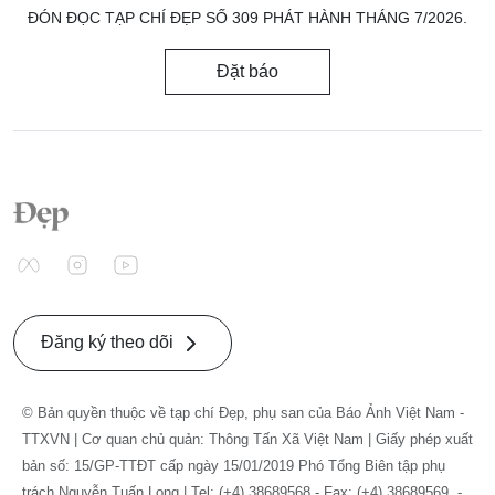
ĐÓN ĐỌC TẠP CHÍ ĐẸP SỐ 309 PHÁT HÀNH THÁNG 7/2026.
Đặt báo
Đăng ký theo dõi
© Bản quyền thuộc về tạp chí Đẹp, phụ san của Báo Ảnh Việt Nam -
TTXVN | Cơ quan chủ quản: Thông Tấn Xã Việt Nam | Giấy phép xuất
bản số: 15/GP-TTĐT cấp ngày 15/01/2019 Phó Tổng Biên tập phụ
trách Nguyễn Tuấn Long | Tel: (+4) 38689568 - Fax: (+4) 38689569. -