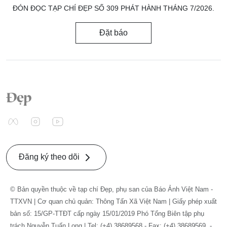
ĐÓN ĐỌC TẠP CHÍ ĐẸP SỐ 309 PHÁT HÀNH THÁNG 7/2026.
Đặt báo
Đăng ký theo dõi
© Bản quyền thuộc về tạp chí Đẹp, phụ san của Báo Ảnh Việt Nam -
TTXVN | Cơ quan chủ quản: Thông Tấn Xã Việt Nam | Giấy phép xuất
bản số: 15/GP-TTĐT cấp ngày 15/01/2019 Phó Tổng Biên tập phụ
trách Nguyễn Tuấn Long | Tel: (+4) 38689568 - Fax: (+4) 38689569. -