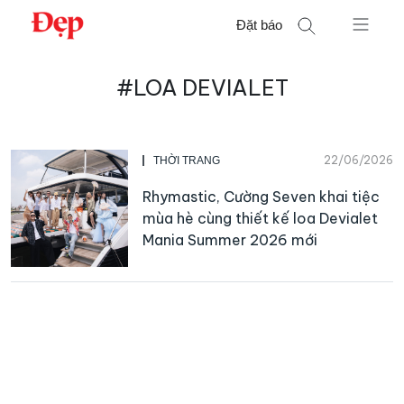
Chuyển
Đặt báo
đến
nội
Tìm
dung
#LOA DEVIALET
kiếm
cho:
22/06/2026
THỜI TRANG
Rhymastic, Cường Seven khai tiệc
mùa hè cùng thiết kế loa Devialet
Mania Summer 2026 mới