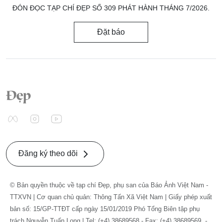
ĐÓN ĐỌC TẠP CHÍ ĐẸP SỐ 309 PHÁT HÀNH THÁNG 7/2026.
Đặt báo
Đăng ký theo dõi
© Bản quyền thuộc về tạp chí Đẹp, phụ san của Báo Ảnh Việt Nam -
TTXVN | Cơ quan chủ quản: Thông Tấn Xã Việt Nam | Giấy phép xuất
bản số: 15/GP-TTĐT cấp ngày 15/01/2019 Phó Tổng Biên tập phụ
trách Nguyễn Tuấn Long | Tel: (+4) 38689568 - Fax: (+4) 38689569. -