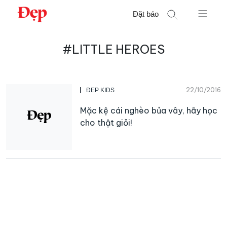
Chuyển
Đặt báo
đến
nội
Tìm
dung
#LITTLE HEROES
kiếm
cho:
22/10/2016
ĐẸP KIDS
Mặc kệ cái nghèo bủa vây, hãy học
cho thật giỏi!