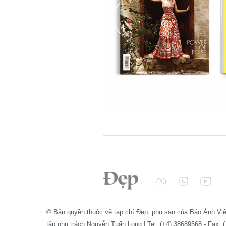
© Bản quyền thuộc về tạp chí Đẹp, phụ san của Báo Ảnh Vi
tập phụ trách Nguyễn Tuấn Long | Tel: (+4) 38689568 - Fax