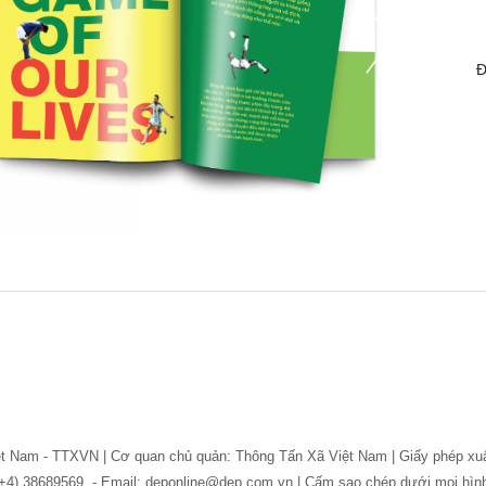
Đ
ệt Nam - TTXVN | Cơ quan chủ quản: Thông Tấn Xã Việt Nam | Giấy phép xu
: (+4) 38689569. - Email: deponline@dep.com.vn | Cấm sao chép dưới mọi hì