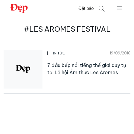
Chuyển
Đặt báo
đến
nội
Tìm
dung
#LES AROMES FESTIVAL
kiếm
cho:
19/09/2016
TIN TỨC
7 đầu bếp nổi tiếng thế giới quy tụ
tại Lễ hội Ẩm thực Les Aromes