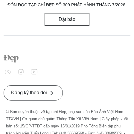
ĐÓN ĐỌC TẠP CHÍ ĐẸP SỐ 309 PHÁT HÀNH THÁNG 7/2026.
Đặt báo
Đăng ký theo dõi
© Bản quyền thuộc về tạp chí Đẹp, phụ san của Báo Ảnh Việt Nam -
TTXVN | Cơ quan chủ quản: Thông Tấn Xã Việt Nam | Giấy phép xuất
bản số: 15/GP-TTĐT cấp ngày 15/01/2019 Phó Tổng Biên tập phụ
trách Nguyễn Tuấn Long | Tel: (+4) 38689568 - Fax: (+4) 38689569. -