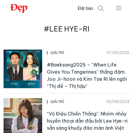
Chuyển
Đặt báo
đến
nội
Tìm
dung
#LEE HYE-RI
kiếm
cho:
07/05/2025
GIẢI TRÍ
#Baeksang2025 – “When Life
Gives You Tangerines” thắng đậm,
Joo Ji-hoon và Kim Tae Ri lên ngôi
“Thị đế – Thị hậu”
05/08/2024
GIẢI TRÍ
“Vũ Điệu Chiến Thắng”: Nhóm nhảy
huyền thoại dẫn đầu bởi Lee Hye-ri
sẵn sàng khuấy đảo màn ảnh Việt