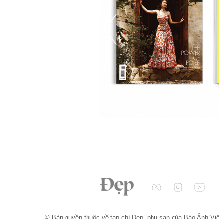
© Bản quyền thuộc về tạp chí Đẹp, phụ san của Báo Ảnh Vi