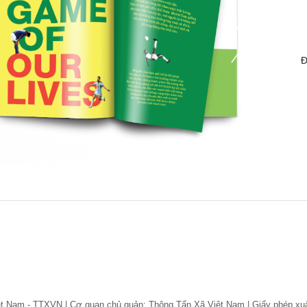
Đ
ệt Nam - TTXVN | Cơ quan chủ quản: Thông Tấn Xã Việt Nam | Giấy phép xu