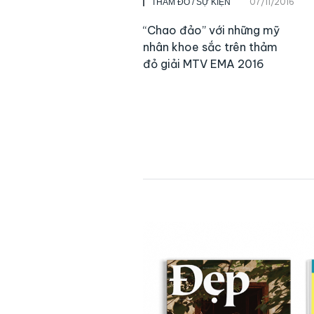
07/11/2016
THẢM ĐỎ / SỰ KIỆN
“Chao đảo” với những mỹ
nhân khoe sắc trên thảm
đỏ giải MTV EMA 2016