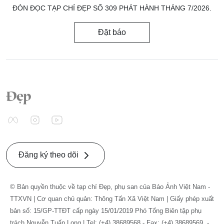
ĐÓN ĐỌC TẠP CHÍ ĐẸP SỐ 309 PHÁT HÀNH THÁNG 7/2026.
Đặt báo
Đăng ký theo dõi
© Bản quyền thuộc về tạp chí Đẹp, phụ san của Báo Ảnh Việt Nam -
TTXVN | Cơ quan chủ quản: Thông Tấn Xã Việt Nam | Giấy phép xuất
bản số: 15/GP-TTĐT cấp ngày 15/01/2019 Phó Tổng Biên tập phụ
trách Nguyễn Tuấn Long | Tel: (+4) 38689568 - Fax: (+4) 38689569. -