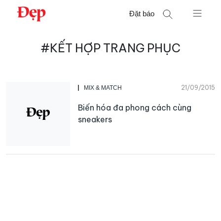
Chuyển
Đặt báo
đến
nội
Tìm
dung
#KẾT HỢP TRANG PHỤC
kiếm
cho:
21/09/2015
MIX & MATCH
Biến hóa đa phong cách cùng
sneakers