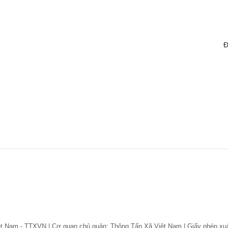
Đ
ệt Nam - TTXVN | Cơ quan chủ quản: Thông Tấn Xã Việt Nam | Giấy phép xu