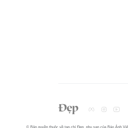
© Bản quyền thuộc về tạp chí Đẹp, phụ san của Báo Ảnh Vi