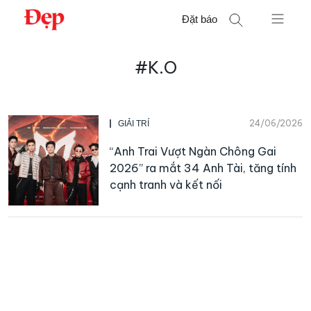
Chuyển
Đặt báo
đến
nội
Tìm
dung
#K.O
kiếm
cho:
24/06/2026
GIẢI TRÍ
“Anh Trai Vượt Ngàn Chông Gai
2026” ra mắt 34 Anh Tài, tăng tính
cạnh tranh và kết nối