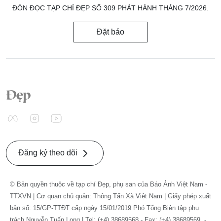
ĐÓN ĐỌC TẠP CHÍ ĐẸP SỐ 309 PHÁT HÀNH THÁNG 7/2026.
Đặt báo
Đăng ký theo dõi
© Bản quyền thuộc về tạp chí Đẹp, phụ san của Báo Ảnh Việt Nam -
TTXVN | Cơ quan chủ quản: Thông Tấn Xã Việt Nam | Giấy phép xuất
bản số: 15/GP-TTĐT cấp ngày 15/01/2019 Phó Tổng Biên tập phụ
trách Nguyễn Tuấn Long | Tel: (+4) 38689568 - Fax: (+4) 38689569. -