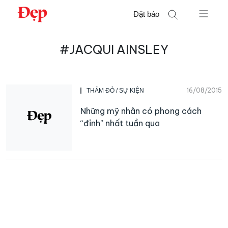
Chuyển
Đặt báo
đến
nội
Tìm
dung
#JACQUI AINSLEY
kiếm
cho:
16/08/2015
THẢM ĐỎ / SỰ KIỆN
Những mỹ nhân có phong cách
“đỉnh” nhất tuần qua