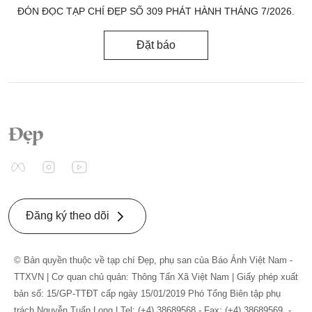
ĐÓN ĐỌC TẠP CHÍ ĐẸP SỐ 309 PHÁT HÀNH THÁNG 7/2026.
Đặt báo
Đăng ký theo dõi
© Bản quyền thuộc về tạp chí Đẹp, phụ san của Báo Ảnh Việt Nam -
TTXVN | Cơ quan chủ quản: Thông Tấn Xã Việt Nam | Giấy phép xuất
bản số: 15/GP-TTĐT cấp ngày 15/01/2019 Phó Tổng Biên tập phụ
trách Nguyễn Tuấn Long | Tel: (+4) 38689568 - Fax: (+4) 38689569. -