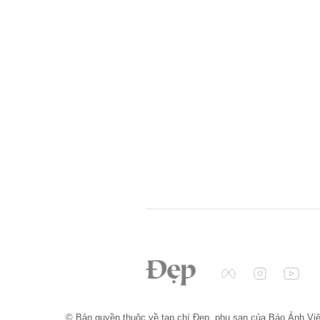
© Bản quyền thuộc về tạp chí Đẹp, phụ san của Báo Ảnh Vi