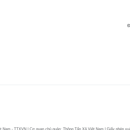
Đ
ệt Nam - TTXVN | Cơ quan chủ quản: Thông Tấn Xã Việt Nam | Giấy phép xu