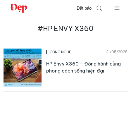
Chuyển
Đặt báo
đến
nội
Tìm
dung
#HP ENVY X360
kiếm
cho:
21/05/2025
CÔNG NGHỆ
HP Envy X360 – Đồng hành cùng
phong cách sống hiện đại