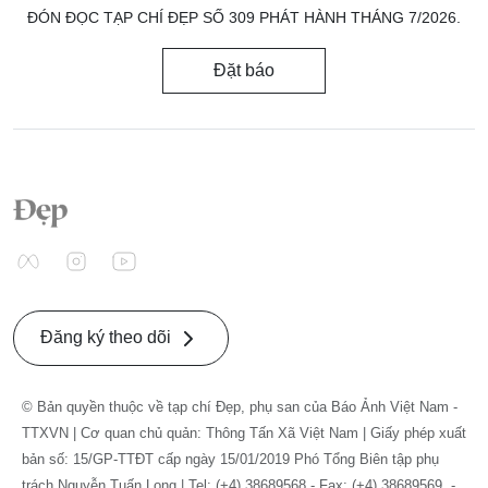
ĐÓN ĐỌC TẠP CHÍ ĐẸP SỐ 309 PHÁT HÀNH THÁNG 7/2026.
Đặt báo
Đăng ký theo dõi
© Bản quyền thuộc về tạp chí Đẹp, phụ san của Báo Ảnh Việt Nam -
TTXVN | Cơ quan chủ quản: Thông Tấn Xã Việt Nam | Giấy phép xuất
bản số: 15/GP-TTĐT cấp ngày 15/01/2019 Phó Tổng Biên tập phụ
trách Nguyễn Tuấn Long | Tel: (+4) 38689568 - Fax: (+4) 38689569. -