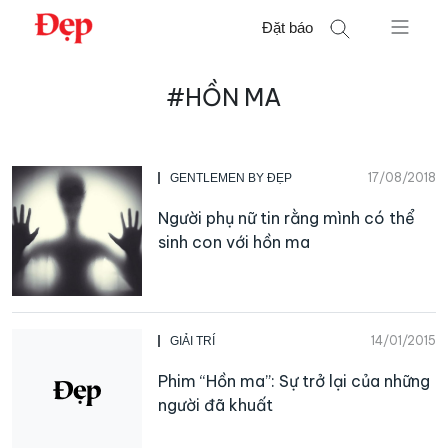
Chuyển
Đặt báo
đến
nội
Tìm
dung
#HỒN MA
kiếm
cho:
17/08/2018
GENTLEMEN BY ĐẸP
Người phụ nữ tin rằng mình có thể
sinh con với hồn ma
14/01/2015
GIẢI TRÍ
Phim “Hồn ma”: Sự trở lại của những
người đã khuất