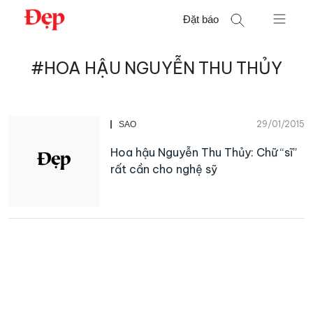
Chuyển
Đặt báo
đến
nội
Tìm
dung
#HOA HẬU NGUYỄN THU THỦY
kiếm
cho:
29/01/2015
SAO
Hoa hậu Nguyễn Thu Thủy: Chữ “sĩ”
rất cần cho nghệ sỹ