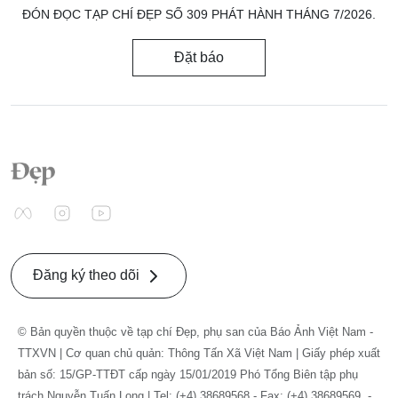
ĐÓN ĐỌC TẠP CHÍ ĐẸP SỐ 309 PHÁT HÀNH THÁNG 7/2026.
Đặt báo
Đăng ký theo dõi
© Bản quyền thuộc về tạp chí Đẹp, phụ san của Báo Ảnh Việt Nam -
TTXVN | Cơ quan chủ quản: Thông Tấn Xã Việt Nam | Giấy phép xuất
bản số: 15/GP-TTĐT cấp ngày 15/01/2019 Phó Tổng Biên tập phụ
trách Nguyễn Tuấn Long | Tel: (+4) 38689568 - Fax: (+4) 38689569. -