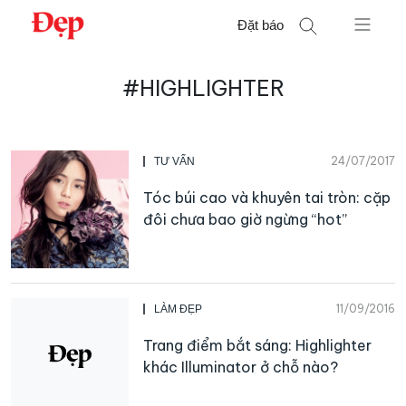
Chuyển
Đặt báo
đến
nội
Tìm
dung
#HIGHLIGHTER
kiếm
cho:
24/07/2017
TƯ VẤN
Tóc búi cao và khuyên tai tròn: cặp
đôi chưa bao giờ ngừng “hot”
11/09/2016
LÀM ĐẸP
Trang điểm bắt sáng: Highlighter
khác Illuminator ở chỗ nào?