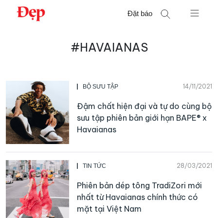
Chuyển
Đặt báo
đến
nội
Tìm
dung
#HAVAIANAS
kiếm
cho:
14/11/2021
BỘ SƯU TẬP
Đậm chất hiện đại và tự do cùng bộ
sưu tập phiên bản giới hạn BAPE® x
Havaianas
28/03/2021
TIN TỨC
Phiên bản dép tông TradiZori mới
nhất từ Havaianas chính thức có
mặt tại Việt Nam