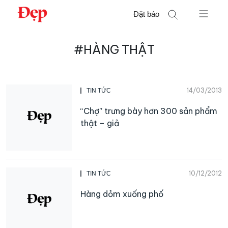
Chuyển
Đặt báo
đến
nội
Tìm
dung
#HÀNG THẬT
kiếm
cho:
14/03/2013
TIN TỨC
“Chợ” trưng bày hơn 300 sản phẩm
thật – giả
10/12/2012
TIN TỨC
Hàng dỏm xuống phố