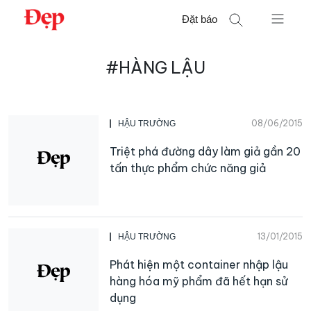
Chuyển
Đặt báo
đến
nội
Tìm
dung
#HÀNG LẬU
kiếm
cho:
08/06/2015
HẬU TRƯỜNG
Triệt phá đường dây làm giả gần 20
tấn thực phẩm chức năng giả
13/01/2015
HẬU TRƯỜNG
Phát hiện một container nhập lậu
hàng hóa mỹ phẩm đã hết hạn sử
dụng