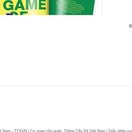
Đ
ệt Nam - TTXVN | Cơ quan chủ quản: Thông Tấn Xã Việt Nam | Giấy phép xu