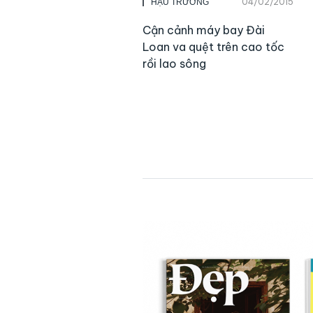
04/02/2015
HẬU TRƯỜNG
Cận cảnh máy bay Đài
Loan va quệt trên cao tốc
rồi lao sông