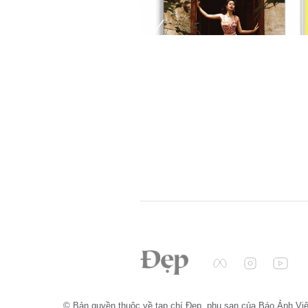
© Bản quyền thuộc về tạp chí Đẹp, phụ san của Báo Ảnh Vi