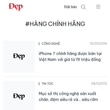
Chuyển
Đặt báo
đến
nội
Tìm
dung
#HÀNG CHÍNH HÃNG
kiếm
cho:
15/09/2016
CÔNG NGHỆ
iPhone 7 chính hãng được bán tại
Việt Nam với giá từ 19 triệu đồng
08/11/2012
TIN TỨC
Mục sở thị công nghệ sản xuất
chăn, đệm siêu rẻ và… siêu rởm