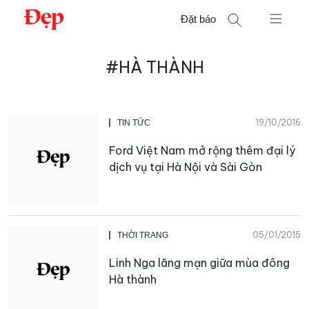
Chuyển
Đặt báo
đến
nội
Tìm
dung
#HÀ THÀNH
kiếm
cho:
19/10/2016
TIN TỨC
Ford Việt Nam mở rộng thêm đại lý
dịch vụ tại Hà Nội và Sài Gòn
05/01/2015
THỜI TRANG
Linh Nga lãng mạn giữa mùa đông
Hà thành