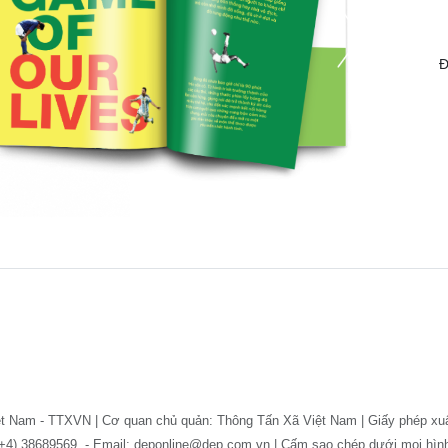
Đ
ệt Nam - TTXVN | Cơ quan chủ quản: Thông Tấn Xã Việt Nam | Giấy phép xu
: (+4) 38689569. - Email: deponline@dep.com.vn | Cấm sao chép dưới mọi hì