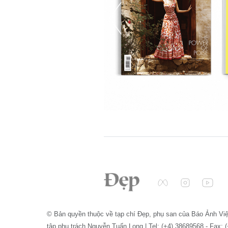
© Bản quyền thuộc về tạp chí Đẹp, phụ san của Báo Ảnh Vi
tập phụ trách Nguyễn Tuấn Long | Tel: (+4) 38689568 - Fax