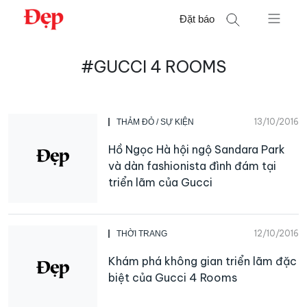
Chuyển
Đặt báo
đến
nội
Tìm
dung
#GUCCI 4 ROOMS
kiếm
cho:
13/10/2016
THẢM ĐỎ / SỰ KIỆN
Hồ Ngọc Hà hội ngộ Sandara Park
và dàn fashionista đình đám tại
triển lãm của Gucci
12/10/2016
THỜI TRANG
Khám phá không gian triển lãm đặc
biệt của Gucci 4 Rooms