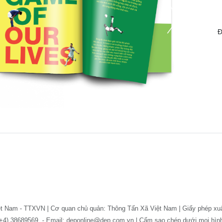
Đ
ệt Nam - TTXVN | Cơ quan chủ quản: Thông Tấn Xã Việt Nam | Giấy phép xu
: (+4) 38689569. - Email: deponline@dep.com.vn | Cấm sao chép dưới mọi hì