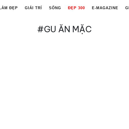
LÀM ĐẸP
GIẢI TRÍ
SỐNG
ĐẸP 300
E-MAGAZINE
G
#GU ĂN MẶC