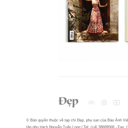
© Bản quyền thuộc về tạp chí Đẹp, phụ san của Báo Ảnh Vi
tập phụ trách Nguyễn Tuấn Long | Tel: (+4) 38689568 - Fax