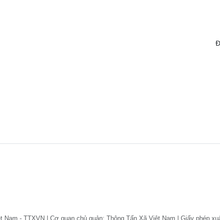
Đ
ệt Nam - TTXVN | Cơ quan chủ quản: Thông Tấn Xã Việt Nam | Giấy phép xu