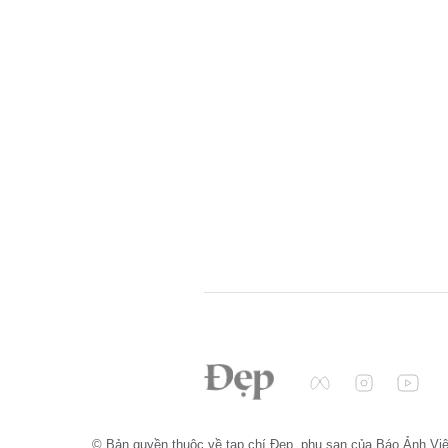
© Bản quyền thuộc về tạp chí Đẹp, phụ san của Báo Ảnh Vi