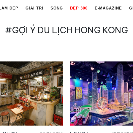
LÀM ĐẸP
GIẢI TRÍ
SỐNG
ĐẸP 300
E-MAGAZINE
G
#GỢI Ý DU LỊCH HONG KONG