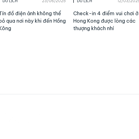
23/06/2025
12/03/202
DU LỊCH
DU LỊCH
Tín đồ điện ảnh không thể
Check-in 4 điểm vui chơi ở
bỏ qua nơi này khi đến Hồng
Hong Kong được lòng các
Kông
thượng khách nhí