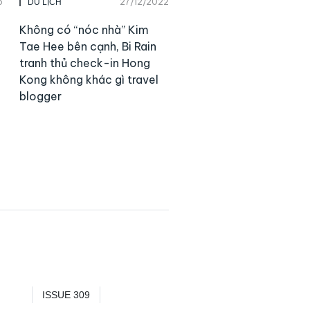
5
27/12/2022
DU LỊCH
Không có “nóc nhà” Kim
Tae Hee bên cạnh, Bi Rain
tranh thủ check-in Hong
Kong không khác gì travel
blogger
ISSUE 309