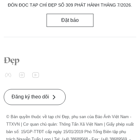
ĐÓN ĐỌC TẠP CHÍ ĐẸP SỐ 309 PHÁT HÀNH THÁNG 7/2026.
Đặt báo
Đăng ký theo dõi
© Bản quyền thuộc về tạp chí Đẹp, phụ san của Báo Ảnh Việt Nam -
TTXVN | Cơ quan chủ quản: Thông Tấn Xã Việt Nam | Giấy phép xuất
bản số: 15/GP-TTĐT cấp ngày 15/01/2019 Phó Tổng Biên tập phụ
trách Nguyễn Tuấn Long | Tel: (+4) 38689568 - Fax: (+4) 38689569. -