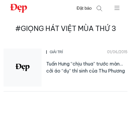
Chuyển
Đặt báo
đến
nội
Tìm
dung
#GIỌNG HÁT VIỆT MÙA THỨ 3
kiếm
cho:
01/06/2015
GIẢI TRÍ
Tuấn Hưng “chịu thua” trước màn…
cởi áo “dụ” thí sinh của Thu Phương