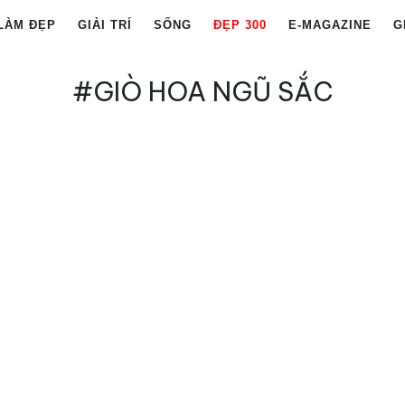
LÀM ĐẸP
GIẢI TRÍ
SỐNG
ĐẸP 300
E-MAGAZINE
G
#GIÒ HOA NGŨ SẮC