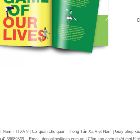
Đ
ệt Nam - TTXVN | Cơ quan chủ quản: Thông Tấn Xã Việt Nam | Giấy phép xu
: (+4) 38689569. - Email: deponline@dep.com.vn | Cấm sao chép dưới mọi hì