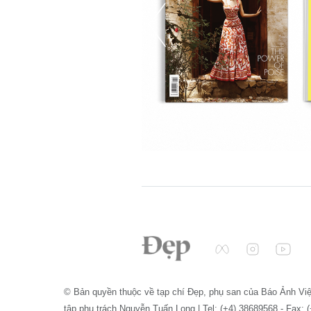
© Bản quyền thuộc về tạp chí Đẹp, phụ san của Báo Ảnh Vi
tập phụ trách Nguyễn Tuấn Long | Tel: (+4) 38689568 - Fax