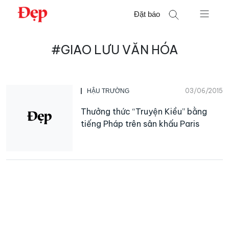
Chuyển
Đặt báo
đến
nội
Tìm
dung
#GIAO LƯU VĂN HÓA
kiếm
cho:
03/06/2015
HẬU TRƯỜNG
Thưởng thức “Truyện Kiều” bằng
tiếng Pháp trên sân khấu Paris