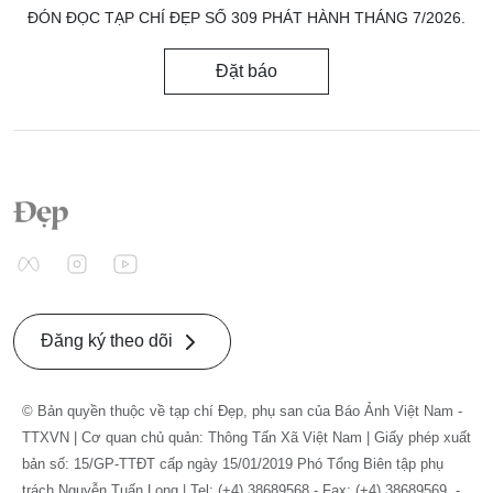
ĐÓN ĐỌC TẠP CHÍ ĐẸP SỐ 309 PHÁT HÀNH THÁNG 7/2026.
Đặt báo
Đăng ký theo dõi
© Bản quyền thuộc về tạp chí Đẹp, phụ san của Báo Ảnh Việt Nam -
TTXVN | Cơ quan chủ quản: Thông Tấn Xã Việt Nam | Giấy phép xuất
bản số: 15/GP-TTĐT cấp ngày 15/01/2019 Phó Tổng Biên tập phụ
trách Nguyễn Tuấn Long | Tel: (+4) 38689568 - Fax: (+4) 38689569. -