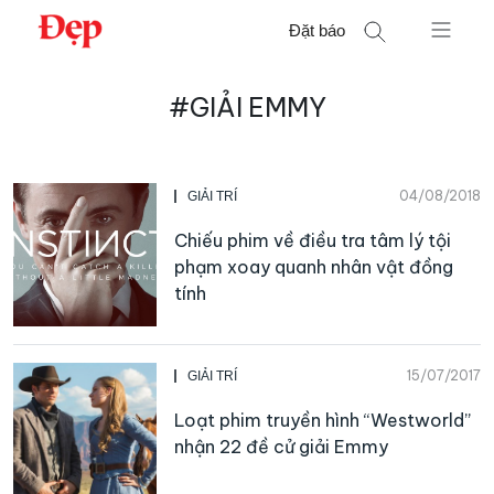
Chuyển
Đặt báo
đến
nội
Tìm
dung
#GIẢI EMMY
kiếm
cho:
04/08/2018
GIẢI TRÍ
Chiếu phim về điều tra tâm lý tội
phạm xoay quanh nhân vật đồng
tính
15/07/2017
GIẢI TRÍ
Loạt phim truyền hình “Westworld”
nhận 22 đề cử giải Emmy