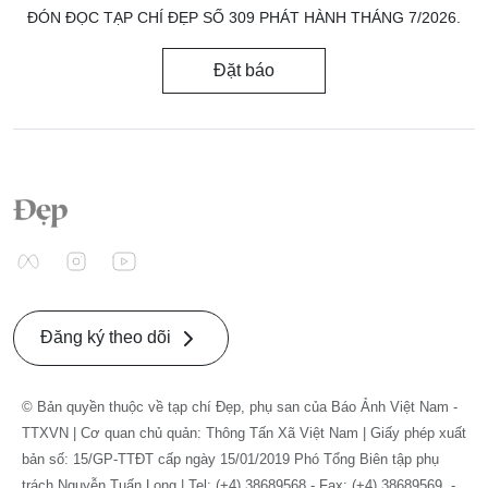
ĐÓN ĐỌC TẠP CHÍ ĐẸP SỐ 309 PHÁT HÀNH THÁNG 7/2026.
Đặt báo
Đăng ký theo dõi
© Bản quyền thuộc về tạp chí Đẹp, phụ san của Báo Ảnh Việt Nam -
TTXVN | Cơ quan chủ quản: Thông Tấn Xã Việt Nam | Giấy phép xuất
bản số: 15/GP-TTĐT cấp ngày 15/01/2019 Phó Tổng Biên tập phụ
trách Nguyễn Tuấn Long | Tel: (+4) 38689568 - Fax: (+4) 38689569. -