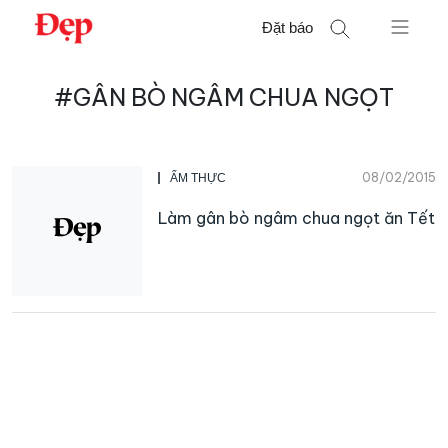
Chuyển
Đặt báo
đến
nội
Tìm
dung
#GÂN BÒ NGÂM CHUA NGỌT
kiếm
cho:
08/02/2015
ẨM THỰC
Làm gân bò ngâm chua ngọt ăn Tết