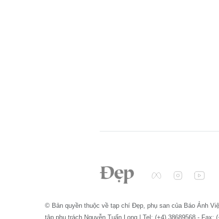
© Bản quyền thuộc về tạp chí Đẹp, phụ san của Báo Ảnh Vi
tập phụ trách Nguyễn Tuấn Long | Tel: (+4) 38689568 - Fax