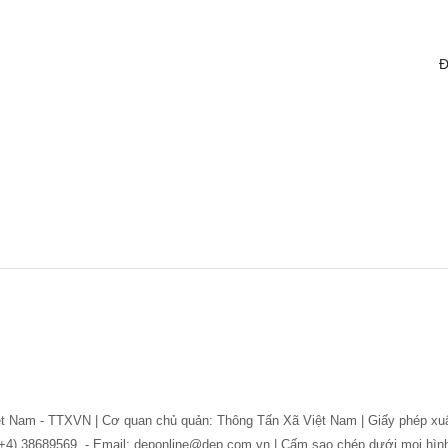
Đ
ệt Nam - TTXVN | Cơ quan chủ quản: Thông Tấn Xã Việt Nam | Giấy phép xu
: (+4) 38689569. - Email: deponline@dep.com.vn | Cấm sao chép dưới mọi hì